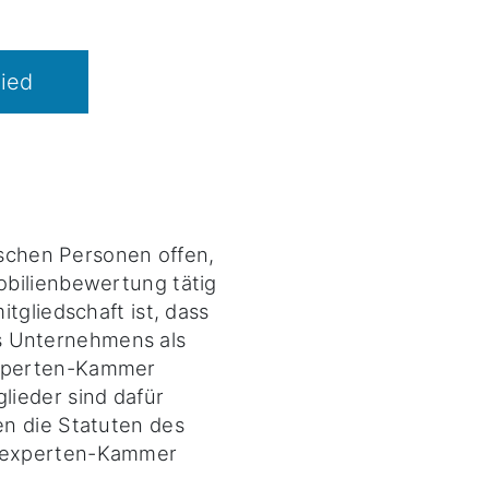
ied
ischen Personen offen,
obilienbewertung tätig
tgliedschaft ist, dass
s Unternehmens als
xperten-Kammer
ieder sind dafür
n die Statuten des
sexperten-Kammer