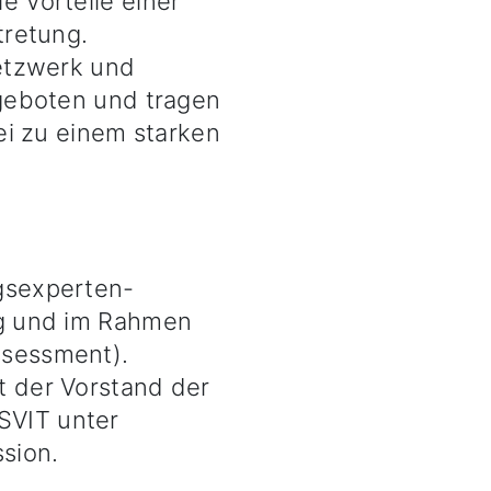
 Vorteile einer
tretung.
Netzwerk und
ngeboten und tragen
ei zu einem starken
gsexperten-
ag und im Rahmen
sessment).
 der Vorstand der
VIT unter
sion.