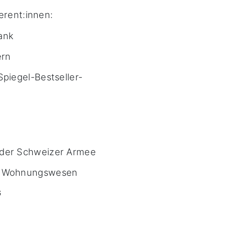
erent:innen:
ank
ern
Spiegel-Bestseller-
 der Schweizer Armee
ür Wohnungswesen
G