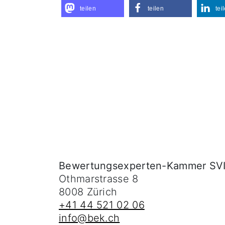
teilen
teilen
tei
Bewertungsexperten-Kammer SV
Othmarstrasse 8
8008
Zürich
+41 44 521 02 06
info@bek.ch