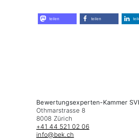
teilen
teilen
tei
Bewertungsexperten-Kammer SV
Othmarstrasse 8
8008
Zürich
+41 44 521 02 06
info@bek.ch