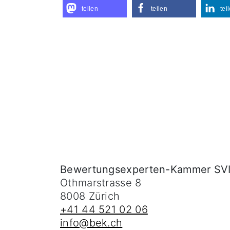
teilen
teilen
tei
Bewertungsexperten-Kammer SV
Othmarstrasse 8
8008
Zürich
+41 44 521 02 06
info@bek.ch